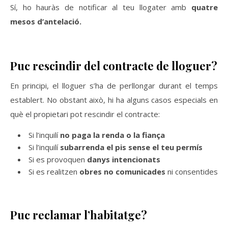
Sí, ho hauràs de notificar al teu llogater amb
quatre
mesos d’antelació.
Puc rescindir del contracte de lloguer?
En principi, el lloguer s’ha de perllongar durant el temps
establert. No obstant això, hi ha alguns casos especials en
què el propietari pot rescindir el contracte:
Si l’inquilí
no paga la renda o la fiança
Si l’inquilí
subarrenda el pis sense el teu permís
Si es provoquen
danys intencionats
Si es realitzen
obres no comunicades
ni consentides
Puc reclamar l’habitatge?