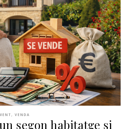
,
MENT
VENDA
 un segon habitatge si