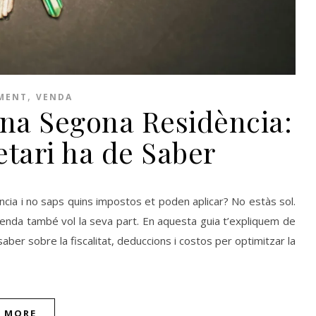
,
MENT
VENDA
una Segona Residència:
etari ha de Saber
cia i no saps quins impostos et poden aplicar? No estàs sol.
enda també vol la seva part. En aquesta guia t’expliquem de
saber sobre la fiscalitat, deduccions i costos per optimitzar la
D MORE