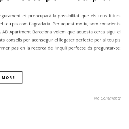
segurament et preocuparà la possibilitat que els teus futurs
 del teu pis com t’agradaria. Per aquest motiu, som conscients
e. A AB Apartment Barcelona volem que aquesta cerca sigui el
ts consells per aconseguir el llogater perfecte per al teu pis
imer pas en la recerca de l’inquilí perfecte és preguntar-te:
D MORE
No Comments