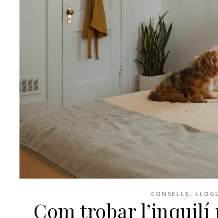
,
CONSELLS
LLOGU
Com trobar l’inquilí