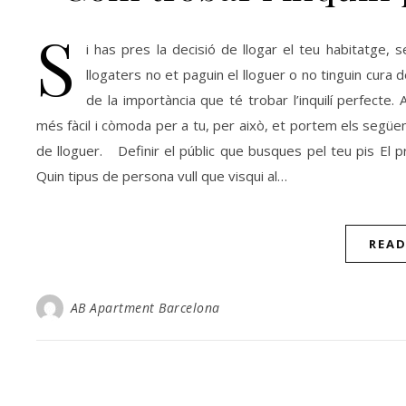
S
i has pres la decisió de llogar el teu habitatge, 
llogaters no et paguin el lloguer o no tinguin cura
de la importància que té trobar l’inquilí perfect
més fàcil i còmoda per a tu, per això, et portem els següen
de lloguer. Definir el públic que busques pel teu pis El pr
Quin tipus de persona vull que visqui al…
REA
AB Apartment Barcelona