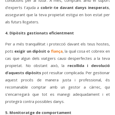
condicions per al futur. A més, comptant amb el suport
d’experts t’ajuda a
cobrir-te davant danys inesperats
,
assegurant que la teva propietat estigui en bon estat per
als futurs llogaters.
4. Dipòsits gestionats eficientment
Per a més tranquil·litat i protecció davant els teus hostes,
pots
exigir un dipòsit o
fiança
, la qual cosa et cobreix en
cas que algun dels viatgers causi desperfectes a la teva
propietat. No obstant això, la
recollida i devolució
d’aquests dipòsits
pot resultar complicada. Per gestionar
aquest procés de manera justa i professional, és
recomanable comptar amb un gestor a càrrec, qui
s’encarregarà que tot es manegi adequadament i et
protegirà contra possibles danys.
5. Monitoratge de comportament