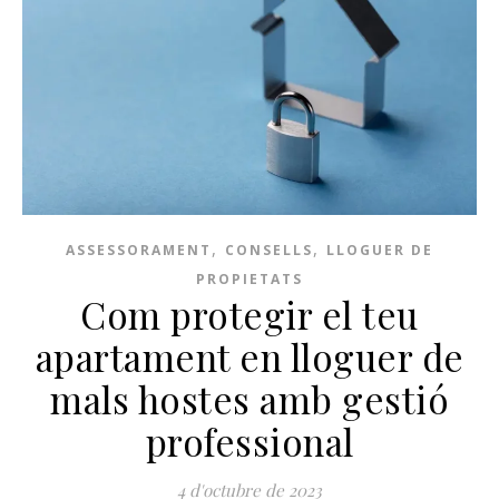
,
,
ASSESSORAMENT
CONSELLS
LLOGUER DE
PROPIETATS
Com protegir el teu
apartament en lloguer de
mals hostes amb gestió
professional
4 d'octubre de 2023