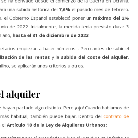
se ha derivado desde el comienzo de la Guerra en Ucrania.
ara una subida histórica del
7,6%
el pasado mes de febrero.
, el Gobierno Español estableció poner un
máximo del 2%
nio de 2022. Inicialmente, la medida tenía previsto durar 3
n año,
hasta el 31 de diciembre de 2023
.
ietarios empiezan a hacer números… Pero antes de subir el
lización de las rentas
y la
subida del coste del alquiler
.
ino, se aplicarán unos criterios u otros.
l alquiler
e hayan pactado algo distinto. Pero ¡ojo! Cuando hablamos de
o más habitual, también puede bajar. Dentro del
contrato de
 el
Artículo 18 de la Ley de Alquileres Urbanos: