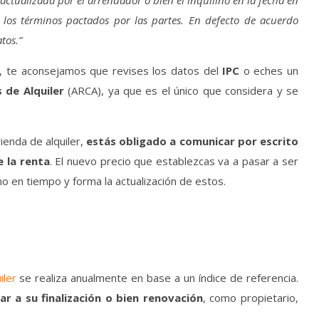
 actualizada por el arrendador o bien el inquilino en la fecha en
los términos pactados por las partes. En defecto de acuerdo
tos.”
to, te aconsejamos que revises los datos del
IPC
o eches un
 de Alquiler
(ARCA), ya que es el único que considera y se
enda de alquiler,
estás obligado a comunicar por escrito
e la renta
. El nuevo precio que establezcas va a pasar a ser
o en tiempo y forma la actualización de estos.
iler
se realiza anualmente en base a un índice de referencia.
ar a su finalización o bien renovación
, como propietario,