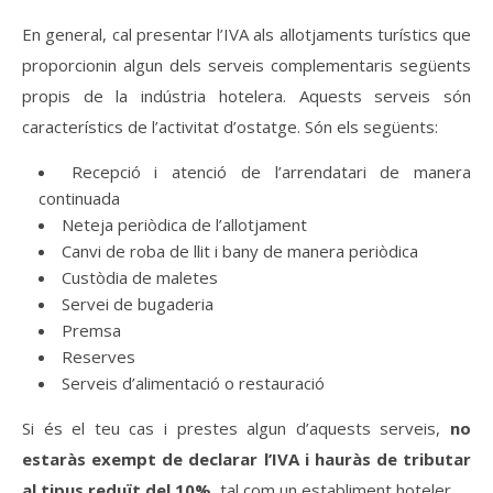
En general, cal presentar l’IVA als allotjaments turístics que
proporcionin algun dels serveis complementaris següents
propis de la indústria hotelera. Aquests serveis són
característics de l’activitat d’ostatge. Són els següents:
Recepció i atenció de l’arrendatari de manera
continuada
Neteja periòdica de l’allotjament
Canvi de roba de llit i bany de manera periòdica
Custòdia de maletes
Servei de bugaderia
Premsa
Reserves
Serveis d’alimentació o restauració
Si és el teu cas i prestes algun d’aquests serveis,
no
estaràs exempt de declarar l’IVA i hauràs de tributar
al tipus reduït del 10%
, tal com un establiment hoteler.