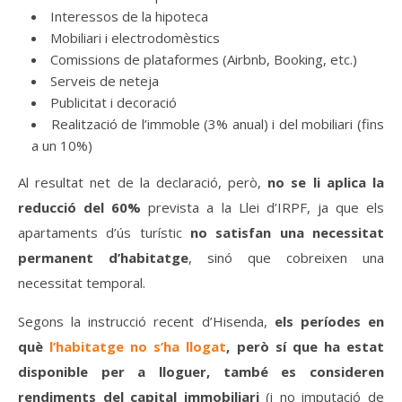
Interessos de la hipoteca
Mobiliari i electrodomèstics
Comissions de plataformes (Airbnb, Booking, etc.)
Serveis de neteja
Publicitat i decoració
Realització de l’immoble (3% anual) i del mobiliari (fins
a un 10%)
Al resultat net de la declaració, però,
no se li aplica la
reducció del 60%
prevista a la Llei d’IRPF, ja que els
a
partaments d’ús turístic
no satisfan una necessitat
permanent d’habitatge
, sinó que cobreixen una
necessitat temporal.
Segons la instrucció recent d’Hisenda,
els períodes en
què
l’habitatge no s’ha llogat
, però sí que ha estat
disponible per a lloguer, també es consideren
rendiments del capital immobiliari
(i no imputació de