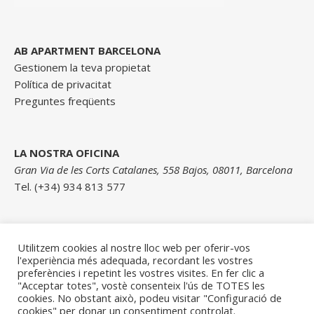
AB APARTMENT BARCELONA
Gestionem la teva propietat
Política de privacitat
Preguntes freqüents
LA NOSTRA OFICINA
Gran Via de les Corts Catalanes, 558 Bajos, 08011, Barcelona
Tel. (+34) 934 813 577
Contacta amb nosaltres
Utilitzem cookies al nostre lloc web per oferir-vos
l'experiència més adequada, recordant les vostres
preferències i repetint les vostres visites. En fer clic a
"Acceptar totes", vostè consenteix l'ús de TOTES les
cookies. No obstant això, podeu visitar "Configuració de
cookies" per donar un consentiment controlat.