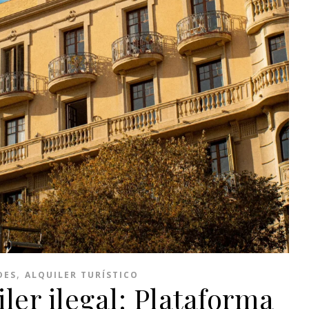
,
DES
ALQUILER TURÍSTICO
ler ilegal: Plataforma